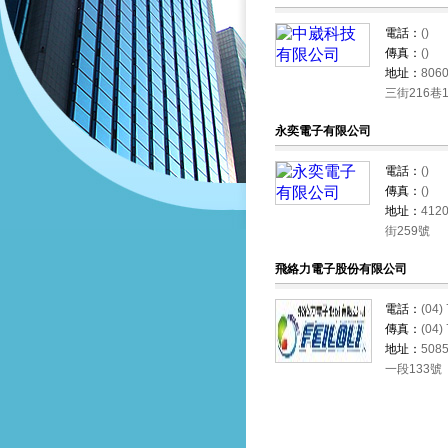
電話：
()
傳真：
()
地址：
80
三街216巷
永奕電子有限公司
電話：
()
傳真：
()
地址：
41
街259號
飛絡力電子股份有限公司
電話：
(04)
傳真：
(04)
地址：
50
一段133號