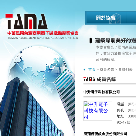
本協會集合了國內產業精
體，並致力於推廣電子遊
政府的橋樑。
首頁
> 成員名錄 > 會員列表
中升電子科技有限公司
電話：
(03)
傳真：
(03)
地址：
33
92-47號
漢翔精密鈑金股份有限公司