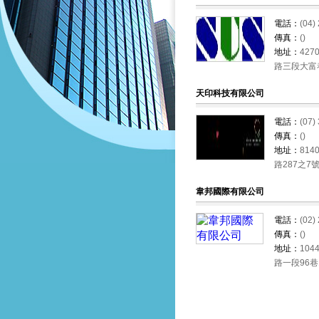
電話：
(04)
傳真：
()
地址：
42
路三段大富
天印科技有限公司
電話：
(07)
傳真：
()
地址：
81
路287之7
韋邦國際有限公司
電話：
(02)
傳真：
()
地址：
10
路一段96巷